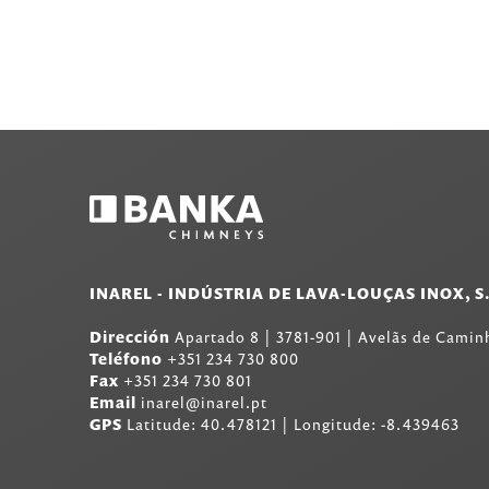
INAREL - INDÚSTRIA DE LAVA-LOUÇAS INOX, S
Dirección
Apartado 8
|
3781-901
|
Avelãs de Caminh
Teléfono
+351 234 730 800
Fax
+351 234 730 801
Email
inarel@inarel.pt
GPS
Latitude: 40.478121 | Longitude: -8.439463