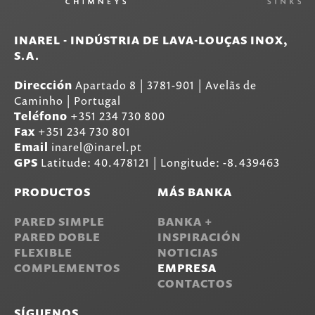
INAREL - INDÚSTRIA DE LAVA-LOUÇAS INOX,
S.A.
Dirección
Apartado 8
|
3781-901
|
Avelãs de
Caminho | Portugal
Teléfono
+351 234 730 800
Fax
+351 234 730 801
Email
inarel@inarel.pt
GPS
Latitude: 40.478121 | Longitude: -8.439463
PRODUCTOS
MÁS BANKA
PARED SIMPLE
BANKA +
PARED DOBLE
INSPIRACIÓN
FLEXIBLE
NOTICIAS
COMPLEMENTOS
EMPRESA
CONTACTOS
SÍGUENOS