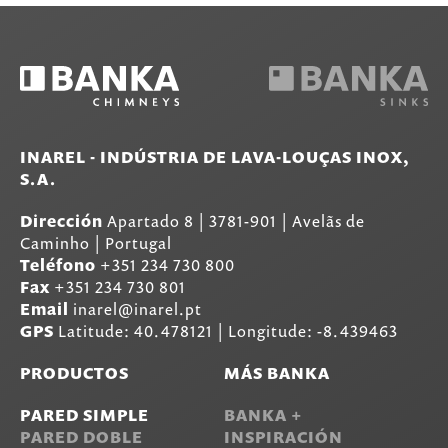
INAREL - INDÚSTRIA DE LAVA-LOUÇAS INOX,
S.A.
Dirección
Apartado 8
|
3781-901
|
Avelãs de
Caminho | Portugal
Teléfono
+351 234 730 800
Fax
+351 234 730 801
Email
inarel@inarel.pt
GPS
Latitude: 40.478121 | Longitude: -8.439463
PRODUCTOS
MÁS BANKA
PARED SIMPLE
BANKA +
PARED DOBLE
INSPIRACIÓN