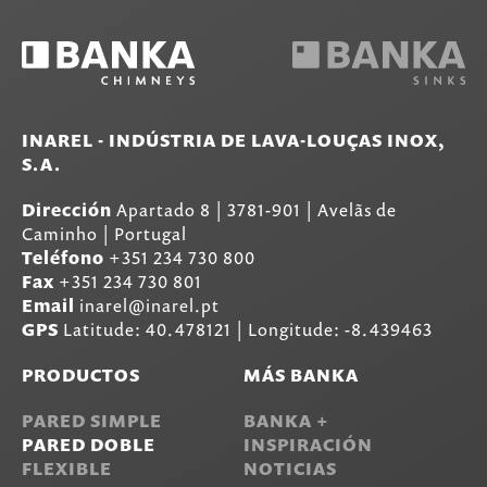
INAREL - INDÚSTRIA DE LAVA-LOUÇAS INOX,
S.A.
Dirección
Apartado 8
|
3781-901
|
Avelãs de
Caminho | Portugal
Teléfono
+351 234 730 800
Fax
+351 234 730 801
Email
inarel@inarel.pt
GPS
Latitude: 40.478121 | Longitude: -8.439463
PRODUCTOS
MÁS BANKA
PARED SIMPLE
BANKA +
PARED DOBLE
INSPIRACIÓN
FLEXIBLE
NOTICIAS