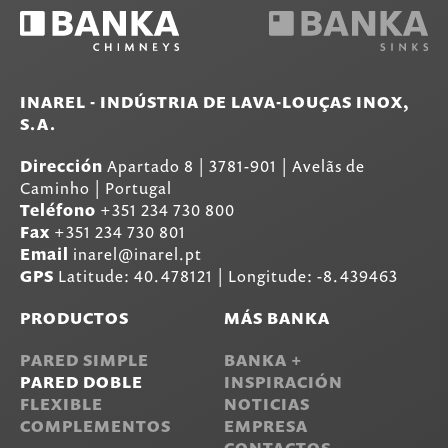
INAREL - INDÚSTRIA DE LAVA-LOUÇAS INOX,
S.A.
Dirección
Apartado 8
|
3781-901
|
Avelãs de
Caminho | Portugal
Teléfono
+351 234 730 800
Fax
+351 234 730 801
Email
inarel@inarel.pt
GPS
Latitude: 40.478121 | Longitude: -8.439463
PRODUCTOS
MÁS BANKA
PARED SIMPLE
BANKA +
PARED DOBLE
INSPIRACIÓN
FLEXIBLE
NOTICIAS
COMPLEMENTOS
EMPRESA