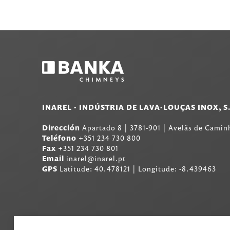
INAREL - INDÚSTRIA DE LAVA-LOUÇAS INOX, S
Dirección
Apartado 8
|
3781-901
|
Avelãs de Caminh
Teléfono
+351 234 730 800
Fax
+351 234 730 801
Email
inarel@inarel.pt
GPS
Latitude: 40.478121 | Longitude: -8.439463