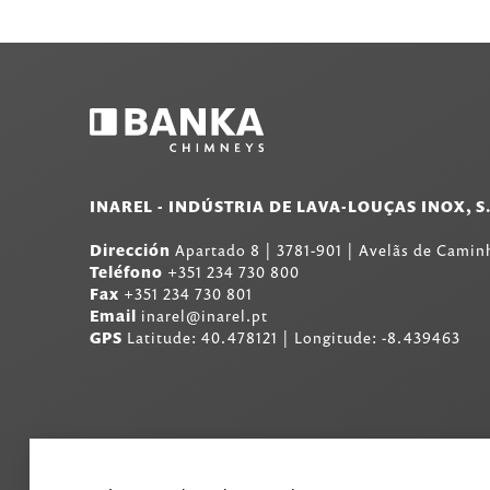
INAREL - INDÚSTRIA DE LAVA-LOUÇAS INOX, S
Dirección
Apartado 8
|
3781-901
|
Avelãs de Caminh
Teléfono
+351 234 730 800
Fax
+351 234 730 801
Email
inarel@inarel.pt
GPS
Latitude: 40.478121 | Longitude: -8.439463