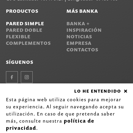
PRODUCTOS
MÁS BANKA
PARED SIMPLE
BANKA +
PARED DOBLE
INSPIRACIÓN
FLEXIBLE
NOTICIAS
COMPLEMENTOS
EMPRESA
CONTACTOS
SÍGUENOS
Facebook
Instagram
LO HE ENTENDIDO
Esta página web utiliza cookies para mejorar
©
2020-2026 Inarel - Indústria de Lava-louças Inox, S.A.
su experiencia. Al seguir navegando acepta su
Todos los derechos reservados.
Política de privacidad
.
utilización. En caso de que pretenda saber
by
más, consulte nuestra
política de
privacidad
.