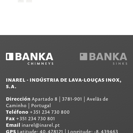
INAREL - INDÚSTRIA DE LAVA-LOUÇAS INOX,
S.A.
Dirección
Apartado 8
|
3781-901
|
Avelãs de
Caminho | Portugal
Teléfono
+351 234 730 800
Fax
+351 234 730 801
Email
inarel@inarel.pt
GPS
Latitude: 40.478121 | Longitude: -8.439463