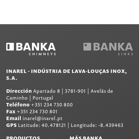
INAREL - INDÚSTRIA DE LAVA-LOUÇAS INOX,
S.A.
Dirección
Apartado 8
|
3781-901
|
Avelãs de
Caminho | Portugal
Teléfono
+351 234 730 800
Fax
+351 234 730 801
Email
inarel@inarel.pt
GPS
Latitude: 40.478121 | Longitude: -8.439463
PRODUCTOS
MÁS BANKA