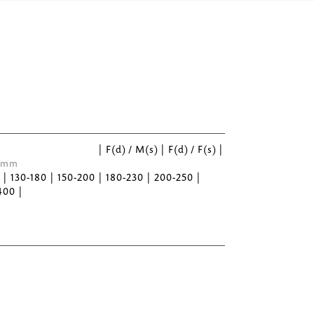
| F(d) / M(s) | F(d) / F(s) |
 Ømm
5 | 130-180 | 150-200 | 180-230 | 200-250 |
400 |