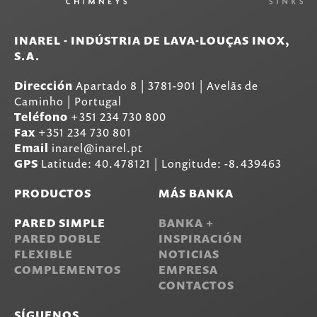
INAREL - INDÚSTRIA DE LAVA-LOUÇAS INOX,
S.A.
Dirección
Apartado 8
|
3781-901
|
Avelãs de
Caminho | Portugal
Teléfono
+351 234 730 800
Fax
+351 234 730 801
Email
inarel@inarel.pt
GPS
Latitude: 40.478121 | Longitude: -8.439463
PRODUCTOS
MÁS BANKA
PARED SIMPLE
BANKA +
PARED DOBLE
INSPIRACIÓN
FLEXIBLE
NOTICIAS
COMPLEMENTOS
EMPRESA
CONTACTOS
SÍGUENOS