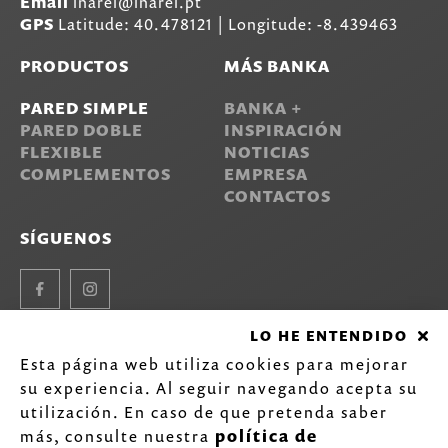
Email
inarel@inarel.pt
GPS
Latitude: 40.478121 | Longitude: -8.439463
PRODUCTOS
MÁS BANKA
PARED SIMPLE
BANKA +
PARED DOBLE
INSPIRACIÓN
FLEXIBLE
NOTICIAS
COMPLEMENTOS
EMPRESA
CONTACTOS
SÍGUENOS
Facebook
Instagram
LO HE ENTENDIDO
Esta página web utiliza cookies para mejorar
©
2020-2026 Inarel - Indústria de Lava-louças Inox, S.A.
su experiencia. Al seguir navegando acepta su
Todos los derechos reservados.
Política de privacidad
.
utilización. En caso de que pretenda saber
by
más, consulte nuestra
política de