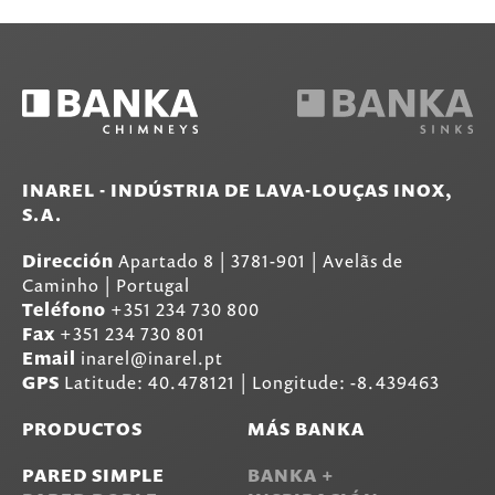
INAREL - INDÚSTRIA DE LAVA-LOUÇAS INOX,
S.A.
Dirección
Apartado 8
|
3781-901
|
Avelãs de
Caminho | Portugal
Teléfono
+351 234 730 800
Fax
+351 234 730 801
Email
inarel@inarel.pt
GPS
Latitude: 40.478121 | Longitude: -8.439463
PRODUCTOS
MÁS BANKA
PARED SIMPLE
BANKA +