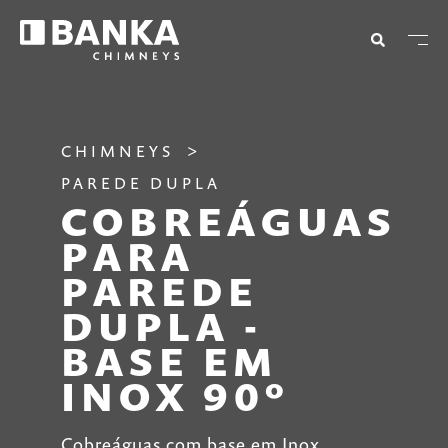
CHIMNEYS
PAREDE DUPLA
COBREÁGUAS
PARA
PAREDE
DUPLA -
BASE EM
INOX 90º
Cobreáguas com base em Inox.