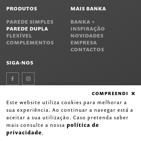
PRODUTOS
MAIS BANKA
PAREDE SIMPLES
BANKA +
PAREDE DUPLA
INSPIRAÇÃO
FLEXÍVEL
NOVIDADES
COMPLEMENTOS
EMPRESA
CONTACTOS
SIGA-NOS
Facebook
Instagram
COMPREENDI
Este website utiliza cookies para melhorar a
©
2020-2026 Inarel - Indústria de Lava-louças Inox, S.A.
sua experiência. Ao continuar a navegar está a
Todos os direitos reservados.
Política de Privacidade
.
aceitar a sua utilização. Caso pretenda saber
by
mais consulte a nossa
política de
privacidade
.