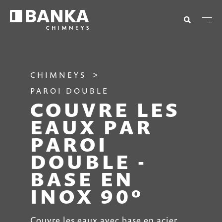
CHIMNEYS
PAROI DOUBLE
COUVRE LES
EAUX PAR
PAROI
DOUBLE -
BASE EN
INOX 90º
Couvre les eaux avec base en acier