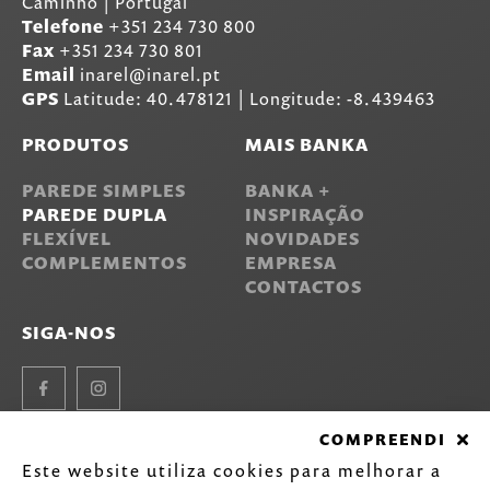
Caminho | Portugal
Telefone
+351 234 730 800
Fax
+351 234 730 801
Email
inarel@inarel.pt
GPS
Latitude: 40.478121 | Longitude: -8.439463
PRODUTOS
MAIS BANKA
PAREDE SIMPLES
BANKA +
PAREDE DUPLA
INSPIRAÇÃO
FLEXÍVEL
NOVIDADES
COMPLEMENTOS
EMPRESA
CONTACTOS
SIGA-NOS
Facebook
Instagram
COMPREENDI
Este website utiliza cookies para melhorar a
©
2020-2026 Inarel - Indústria de Lava-louças Inox, S.A.