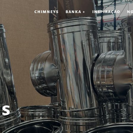
CHIMNEYS
BANKA +
INSPIRAÇÃO
NO
ES